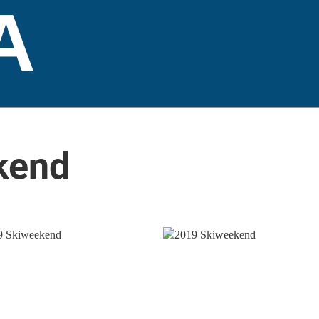
A
kend