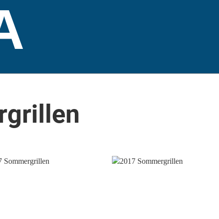
A
grillen