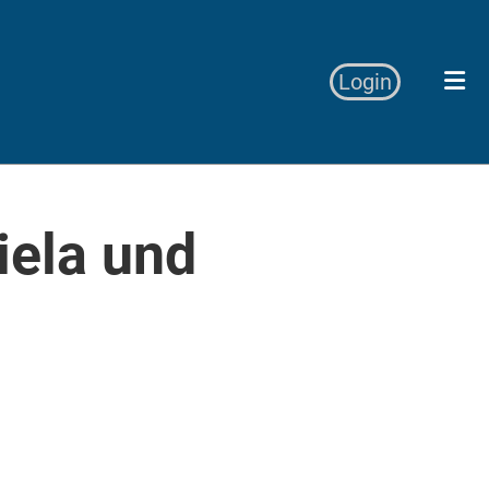
Login
iela und